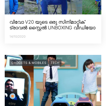
വിവോ V20 യുടെ ഒരു സിനിമാറ്റിക്
ട്രാവൽ സ്റ്റൈൽ UNBOXING വീഡിയോ
14/10/2020
GADGETS & MOBILES
TECH