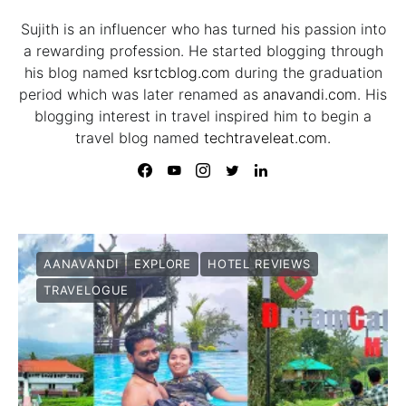
Sujith is an influencer who has turned his passion into
a rewarding profession. He started blogging through
his blog named
ksrtcblog.com
during the graduation
period which was later renamed as
anavandi.com
. His
blogging interest in travel inspired him to begin a
travel blog named
techtraveleat.com.
AANAVANDI
EXPLORE
HOTEL REVIEWS
TRAVELOGUE