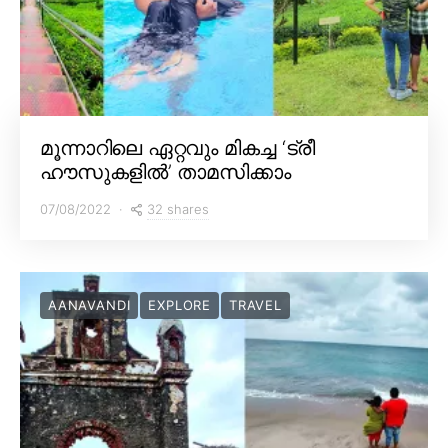
മൂന്നാറിലെ ഏറ്റവും മികച്ച ‘ട്രീ
ഹൗസുകളിൽ’ താമസിക്കാം
32 shares
07/08/2022
AANAVANDI
EXPLORE
TRAVEL