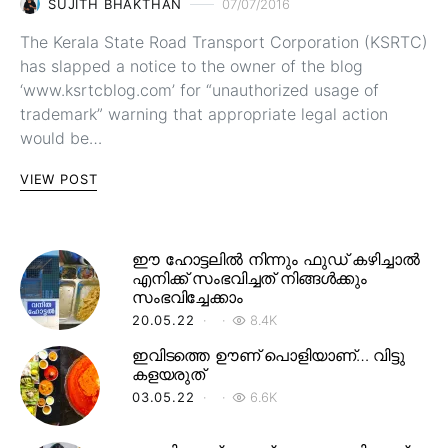
SUJITH BHAKTHAN
07/07/2016
The Kerala State Road Transport Corporation (KSRTC)
has slapped a notice to the owner of the blog
‘www.ksrtcblog.com’ for “unauthorized usage of
trademark” warning that appropriate legal action
would be…
VIEW POST
ഈ ഹോട്ടലിൽ നിന്നും ഫുഡ് കഴിച്ചാൽ
എനിക്ക് സംഭവിച്ചത് നിങ്ങൾക്കും
സംഭവിച്ചേക്കാം
20.05.22
8.4K
ഇവിടത്തെ ഊണ് പൊളിയാണ്… വിട്ടു
കളയരുത്
03.05.22
6.6K