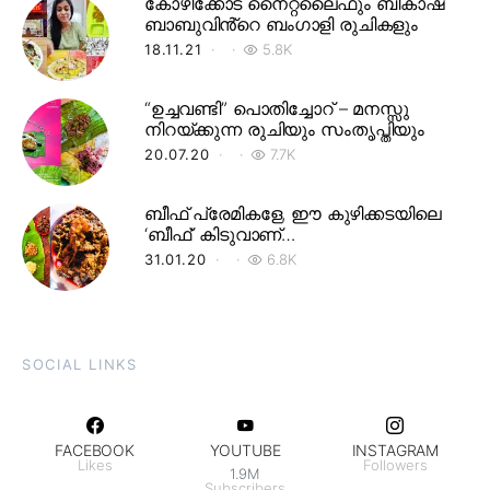
കോഴിക്കോട് നൈറ്റ്‌ലൈഫും ബികാഷ്
ബാബുവിൻ്റെ ബംഗാളി രുചികളും
18.11.21
5.8K
“ഉച്ചവണ്ടി” പൊതിച്ചോറ് – മനസ്സു
നിറയ്ക്കുന്ന രുചിയും സംതൃപ്തിയും
20.07.20
7.7K
ബീഫ് പ്രേമികളേ, ഈ കുഴിക്കടയിലെ
‘ബീഫ്’ കിടുവാണ്…
31.01.20
6.8K
SOCIAL LINKS
FACEBOOK
YOUTUBE
INSTAGRAM
Likes
Followers
1.9M
Subscribers