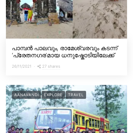
പാമ്പൻ പാലവും, രാമേശ്വരവും കടന്ന്
‘പ്രേതനഗര’മായ ധനുഷ്കോടിയിലേക്ക്
27 shares
26/11/2021
AANAVANDI
EXPLORE
TRAVEL