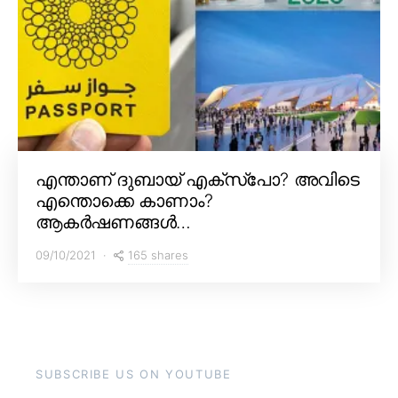
എന്താണ് ദുബായ് എക്സ്പോ? അവിടെ
എന്തൊക്കെ കാണാം?
ആകർഷണങ്ങൾ…
165 shares
09/10/2021
SUBSCRIBE US ON YOUTUBE