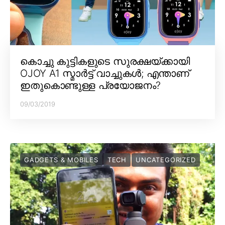
കൊച്ചു കുട്ടികളുടെ സുരക്ഷയ്ക്കായി
OJOY A1 സ്മാർട്ട് വാച്ചുകൾ; എന്താണ്
ഇതുകൊണ്ടുള്ള പ്രയോജനം?
09/03/2019
GADGETS & MOBILES
TECH
UNCATEGORIZED