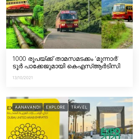
1000 രൂപയ്ക്ക് താമസമടക്കം ‘മൂന്നാർ’
ടൂർ പാക്കേജുമായി കെഎസ്ആർടിസി
13/10/2021
AANAVANDI
EXPLORE
TRAVEL