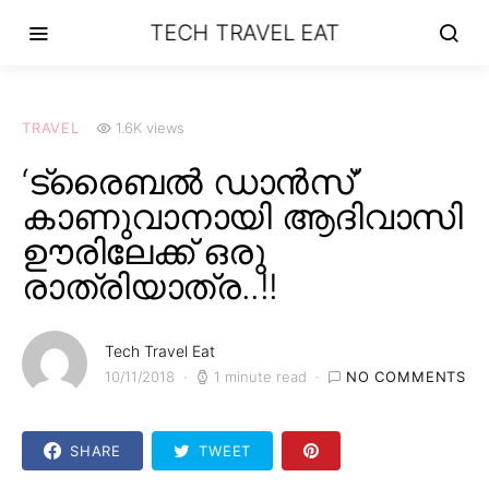
TECH TRAVEL EAT
TRAVEL
1.6K views
‘ട്രൈബൽ ഡാൻസ്’
കാണുവാനായി ആദിവാസി
ഊരിലേക്ക് ഒരു
രാത്രിയാത്ര..!!
Tech Travel Eat
10/11/2018
1 minute read
NO COMMENTS
SHARE
TWEET