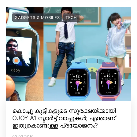
GADGETS & MOBILES
TECH
കൊച്ചു കുട്ടികളുടെ സുരക്ഷയ്ക്കായി
OJOY A1 സ്മാർട്ട് വാച്ചുകൾ; എന്താണ്
ഇതുകൊണ്ടുള്ള പ്രയോജനം?
09/03/2019