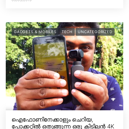
GADGETS & MOBILES
TECH
UNCATEGORIZED
ഐഫോണിനേക്കാളും ചെറിയ,
പോക്കറ്റിൽ ഒതുങ്ങുന്ന ഒരു കിടിലൻ 4K