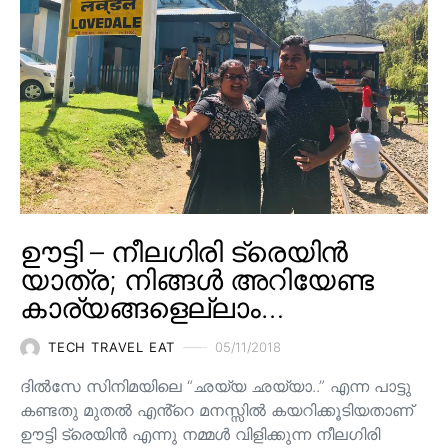
ഊട്ടി – നീലഗിരി ട്രെയിൻ
യാത്ര; നിങ്ങൾ അറിയേണ്ട
കാര്യങ്ങളെല്ലാം…
TECH TRAVEL EAT
05/11/2018
ദിൽസേ സിനിമയിലെ “ഛയ്യ ഛയ്യാ..” എന്ന പാട്ടു
കണ്ടതു മുതൽ എൻ്റെ മനസ്സിൽ കയറിക്കൂടിയതാണ്
ഊട്ടി ട്രെയിൻ എന്നു നമ്മൾ വിളിക്കുന്ന നീലഗിരി