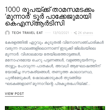
1000 രൂപയ്ക്ക് താമസമടക്കം
‘മൂന്നാർ’ ടൂർ പാക്കേജുമായി
കെഎസ്ആർടിസി
2K shares
TECH TRAVEL EAT
13/10/2021
കേരളത്തിൽ ഏറ്റവും കൂടുതൽ വിനോദസഞ്ചാരികൾ
വരുന്ന സ്ഥലങ്ങളിലൊന്നാണ് ഇടുക്കി ജില്ലയിലെ
മൂന്നാർ. വിശാലമായ തേയിലത്തോട്ടങ്ങള്‍,
മനോഹരമായ ചെറു പട്ടണങ്ങള്‍, വളഞ്ഞുയര്‍ന്നും
താഴ്ന്നും പോവുന്ന പാതകള്‍, അവധി ആഘോഷത്തിന്
യോജിച്ച സൗകര്യങ്ങള്‍, തണുത്ത കാലാവസ്ഥ,
പുൽമേടുകൾ, ഷോലക്കാടുകൾ തുടങ്ങിയ
ഘടകങ്ങളാണ് മൂന്നാറിന്റെ പ്രകൃതഭംഗിയ്ക്ക്…
VIEW POST