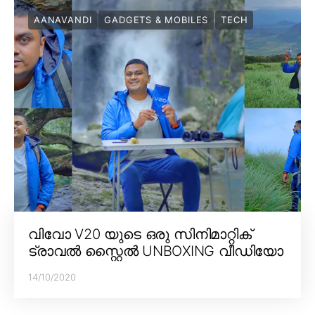
AANAVANDI
GADGETS & MOBILES
TECH
വിവോ V20 യുടെ ഒരു സിനിമാറ്റിക്
ട്രാവൽ സ്റ്റൈൽ UNBOXING വീഡിയോ
14/10/2020