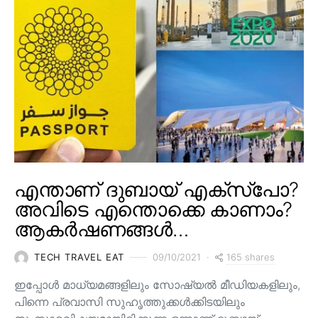
എന്താണ് ദുബായ് എക്സ്പോ?
അവിടെ എന്തൊക്കെ കാണാം?
ആകർഷണങ്ങൾ…
165 shares
TECH TRAVEL EAT
09/10/2021
ഇപ്പോൾ മാധ്യമങ്ങളിലും സോഷ്യൽ മീഡിയകളിലും,
പിന്നെ പ്രവാസി സുഹൃത്തുക്കൾക്കിടയിലും