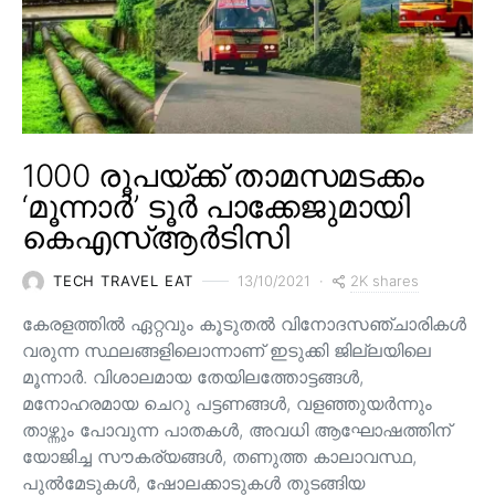
1000 രൂപയ്ക്ക് താമസമടക്കം
‘മൂന്നാർ’ ടൂർ പാക്കേജുമായി
കെഎസ്ആർടിസി
2K shares
TECH TRAVEL EAT
13/10/2021
കേരളത്തിൽ ഏറ്റവും കൂടുതൽ വിനോദസഞ്ചാരികൾ
വരുന്ന സ്ഥലങ്ങളിലൊന്നാണ് ഇടുക്കി ജില്ലയിലെ
മൂന്നാർ. വിശാലമായ തേയിലത്തോട്ടങ്ങള്‍,
മനോഹരമായ ചെറു പട്ടണങ്ങള്‍, വളഞ്ഞുയര്‍ന്നും
താഴ്ന്നും പോവുന്ന പാതകള്‍, അവധി ആഘോഷത്തിന്
യോജിച്ച സൗകര്യങ്ങള്‍, തണുത്ത കാലാവസ്ഥ,
പുൽമേടുകൾ, ഷോലക്കാടുകൾ തുടങ്ങിയ