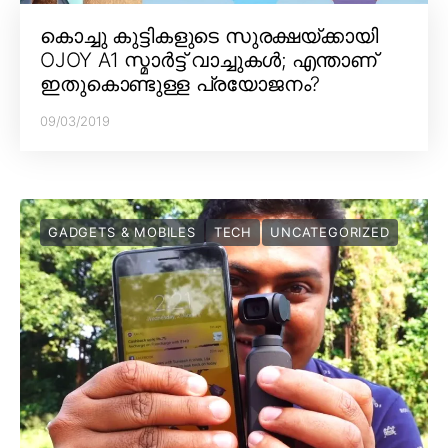
കൊച്ചു കുട്ടികളുടെ സുരക്ഷയ്ക്കായി
OJOY A1 സ്മാർട്ട് വാച്ചുകൾ; എന്താണ്
ഇതുകൊണ്ടുള്ള പ്രയോജനം?
09/03/2019
GADGETS & MOBILES
TECH
UNCATEGORIZED