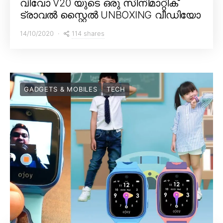
വിവോ V20 യുടെ ഒരു സിനിമാറ്റിക്
ട്രാവൽ സ്റ്റൈൽ UNBOXING വീഡിയോ
114 shares
14/10/2020
GADGETS & MOBILES
TECH