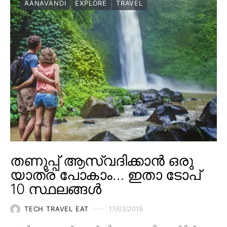
AANAVANDI
EXPLORE
TRAVEL
തണുപ്പ് ആസ്വദിക്കാൻ ഒരു
യാത്ര പോകാം… ഇതാ ടോപ്
10 സ്ഥലങ്ങൾ
TECH TRAVEL EAT
17/03/2019