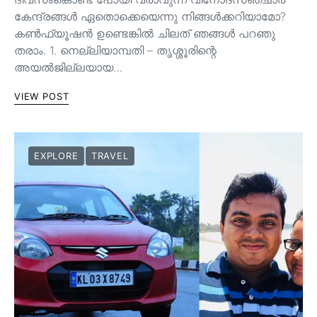
കേന്ദ്രങ്ങൾ ഏതൊക്കെയെന്നു നിങ്ങൾക്കറിയാമോ?
കൺഫ്യൂഷൻ ഉണ്ടെങ്കിൽ ചിലത് ഞങ്ങൾ പറഞു
തരാം. 1. നെല്ലിയാമ്പതി – തൃശ്ശൂരിന്റെ
അയൽജില്ലയായ…
VIEW POST
EXPLORE
TRAVEL