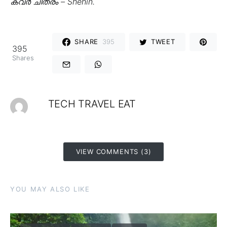
കവർ ചിത്രം – Shehin.
SHARE
395
TWEET
395
Shares
TECH TRAVEL EAT
VIEW COMMENTS (3)
YOU MAY ALSO LIKE