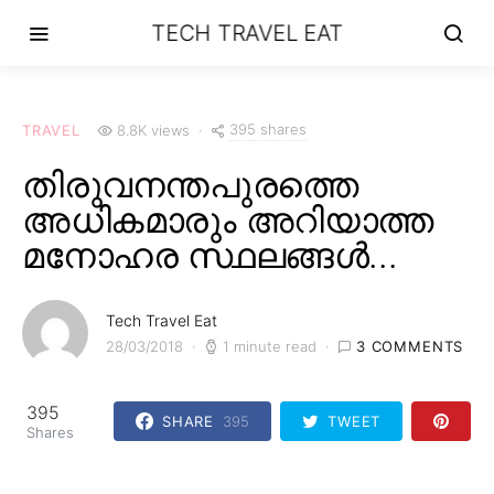
TECH TRAVEL EAT
395 shares
TRAVEL
8.8K views
തിരുവനന്തപുരത്തെ
അധികമാരും അറിയാത്ത
മനോഹര സ്ഥലങ്ങള്‍…
Tech Travel Eat
28/03/2018
1 minute read
3 COMMENTS
395
SHARE
395
TWEET
Shares