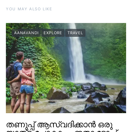
YOU MAY ALSO LIKE
AANAVANDI
EXPLORE
TRAVEL
തണുപ്പ് ആസ്വദിക്കാൻ ഒരു