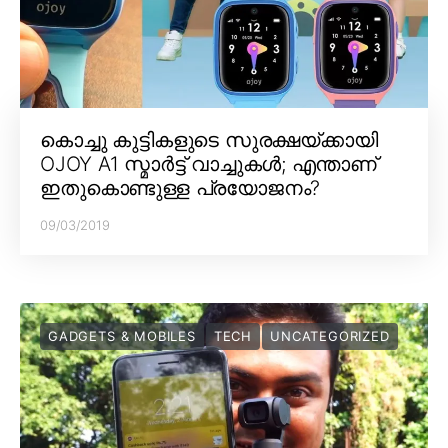
കൊച്ചു കുട്ടികളുടെ സുരക്ഷയ്ക്കായി
OJOY A1 സ്മാർട്ട് വാച്ചുകൾ; എന്താണ്
ഇതുകൊണ്ടുള്ള പ്രയോജനം?
09/03/2019
GADGETS & MOBILES
TECH
UNCATEGORIZED