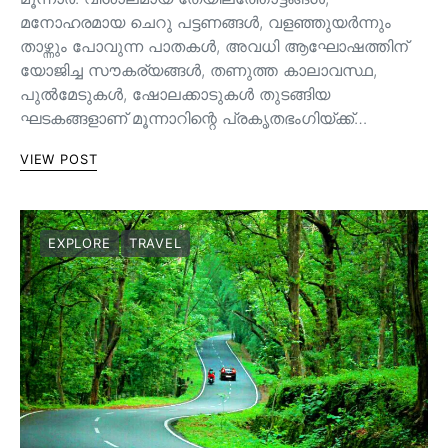
മനോഹരമായ ചെറു പട്ടണങ്ങള്‍, വളഞ്ഞുയര്‍ന്നും
താഴ്ന്നും പോവുന്ന പാതകള്‍, അവധി ആഘോഷത്തിന്
യോജിച്ച സൗകര്യങ്ങള്‍, തണുത്ത കാലാവസ്ഥ,
പുൽമേടുകൾ, ഷോലക്കാടുകൾ തുടങ്ങിയ
ഘടകങ്ങളാണ് മൂന്നാറിന്റെ പ്രകൃതഭംഗിയ്ക്ക്…
VIEW POST
EXPLORE
TRAVEL