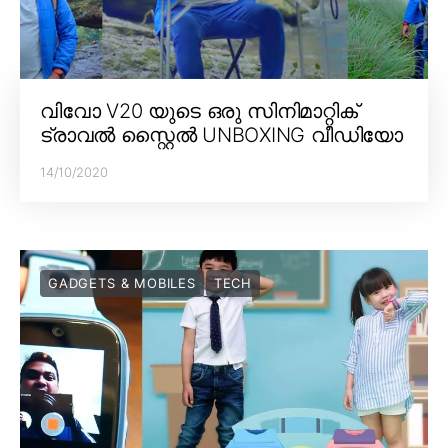
വിവോ V20 യുടെ ഒരു സിനിമാറ്റിക്
ട്രാവൽ സ്റ്റൈൽ UNBOXING വീഡിയോ
14/10/2020
GADGETS & MOBILES
TECH