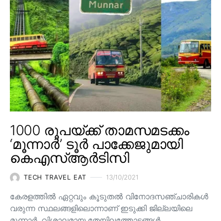
1000 രൂപയ്ക്ക് താമസമടക്കം
‘മൂന്നാർ’ ടൂർ പാക്കേജുമായി
കെഎസ്ആർടിസി
TECH TRAVEL EAT
13/10/2021
കേരളത്തിൽ ഏറ്റവും കൂടുതൽ വിനോദസഞ്ചാരികൾ
വരുന്ന സ്ഥലങ്ങളിലൊന്നാണ് ഇടുക്കി ജില്ലയിലെ
മൂന്നാർ. വിശാലമായ തേയിലത്തോട്ടങ്ങള്‍,