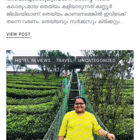
കലാരൂപമായ തെയ്യം കളിയാടുന്നത് കണ്ണൂർ
ജില്ലയിലാണ്. തെയ്യം കാണണമെങ്കിൽ ഇവിടേക്ക്
തന്നെ വരണം. തെയ്യവും സര്‍ക്കസും ക്രിക്കറ്റും…
VIEW POST
HOTEL REVIEWS
TRAVEL
UNCATEGORIZED