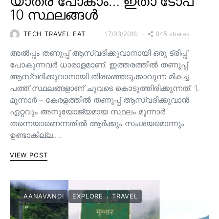
യാത്ര പോകാം… ഇതാ ടോപ്
10 സ്ഥലങ്ങൾ
845 shares
TECH TRAVEL EAT
17/03/2019
അൽപ്പം തണുപ്പ് ആസ്വദിക്കുവാനായി ഒരു ട്രിപ്പ്
പോകുന്നവർ ധാരാളമാണ്. ഇത്തരത്തിൽ തണുപ്പ്
ആസ്വദിക്കുവാനായി തിരഞ്ഞെടുക്കാവുന്ന മികച്ച
പത്ത് സ്ഥലങ്ങളാണ് ചുവടെ കൊടുത്തിരിക്കുന്നത്. 1.
മൂന്നാർ – കേരളത്തിൽ തണുപ്പ് ആസ്വദിക്കുവാൻ
ഏറ്റവും അനുയോജ്യമായ സ്ഥലം മൂന്നാർ
തന്നെയാണെന്നതിൽ ആർക്കും സംശയമൊന്നും
ഉണ്ടാകില്ല.…
VIEW POST
AANAVANDI
EXPLORE
TRAVEL