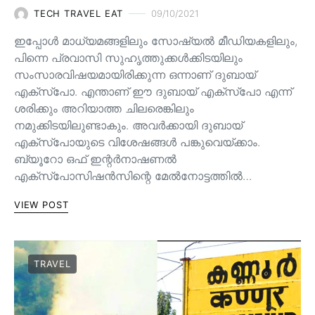
TECH TRAVEL EAT
09/10/2021
ഇപ്പോൾ മാധ്യമങ്ങളിലും സോഷ്യൽ മീഡിയകളിലും,
പിന്നെ പ്രവാസി സുഹൃത്തുക്കൾക്കിടയിലും
സംസാരവിഷയമായിരിക്കുന്ന ഒന്നാണ് ദുബായ്
എക്സ്പോ. എന്താണ് ഈ ദുബായ് എക്സ്പോ എന്ന്
ശരിക്കും അറിയാത്ത ചിലരെങ്കിലും
നമുക്കിടയിലുണ്ടാകും. അവർക്കായി ദുബായ്
എക്സ്പോയുടെ വിശേഷങ്ങൾ പങ്കുവെയ്ക്കാം.
ബ്യൂറോ ഒഫ് ഇന്റർനാഷണൽ
എക്സ്പോസിഷൻസിന്റെ മേൽനോട്ടത്തിൽ…
VIEW POST
TRAVEL