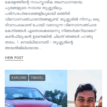
കേരളത്തിന്റെ സാംസ്കാരിക തലസ്ഥാനമായ,
പൂരങ്ങളുടെ നാടായ തൃശ്ശൂരിലും
പരിസരപ്രദേശങ്ങളിലുമായി ഒത്തിരി
വിനോദസഞ്ചാരന്ദ്രങ്ങളുണ്ട്. തൃശ്ശൂരിൽ നിന്നും ഒരു
ദിവസംകൊണ്ട് പോയി വരാവുന്ന വിനോദസഞ്ചാര
കേന്ദ്രങ്ങൾ ഏതൊക്കെയെന്നു നിങ്ങൾക്കറിയാമോ?
കൺഫ്യൂഷൻ ഉണ്ടെങ്കിൽ ചിലത് ഞങ്ങൾ പറഞു
തരാം. 1. നെല്ലിയാമ്പതി – തൃശ്ശൂരിന്റെ
അയൽജില്ലയായ…
VIEW POST
EXPLORE
TRAVEL