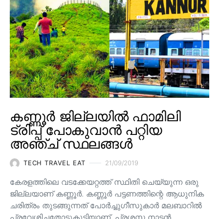
കണ്ണൂർ ജില്ലയിൽ ഫാമിലി
ട്രിപ്പ് പോകുവാൻ പറ്റിയ
അഞ്ച് സ്ഥലങ്ങൾ
TECH TRAVEL EAT
21/09/2019
കേരളത്തിലെ വടക്കേയറ്റത്ത് സ്ഥിതി ചെയ്യുന്ന ഒരു
ജില്ലയാണ് കണ്ണൂർ. കണ്ണൂർ പട്ടണത്തിന്റെ ആധുനിക
ചരിത്രം തുടങ്ങുന്നത് പോർച്ചുഗീസുകാർ മലബാറിൽ
പ്രവേശിച്ചതോടുകൂടിയാണ്. പ്രശസ്ത നാടൻ