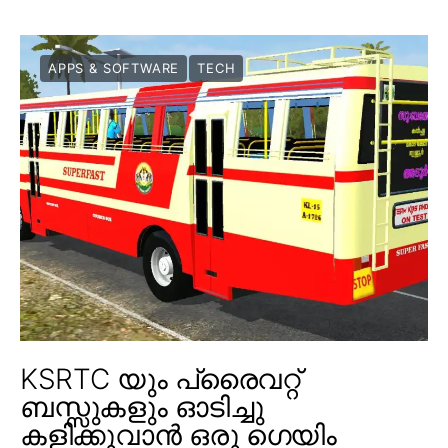
APPS & SOFTWARE
TECH
KSRTC യും പ്രൈവറ്റ്
ബസ്സുകളും ഓടിച്ചു
കളിക്കുവാൻ ഒരു ഗെയിം