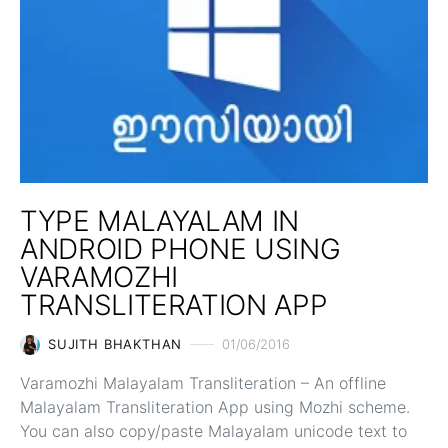
TYPE MALAYALAM IN
ANDROID PHONE USING
VARAMOZHI
TRANSLITERATION APP
SUJITH BHAKTHAN
01/06/2016
Varamozhi Malayalam Transliteration – An offline
Malayalam Transliteration App using Mozhi scheme.
You can also copy/paste Malayalam unicode text to