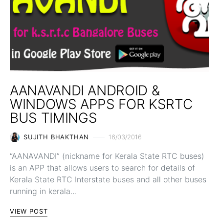
AANAVANDI ANDROID &
WINDOWS APPS FOR KSRTC
BUS TIMINGS
SUJITH BHAKTHAN
16/03/2016
“AANAVANDI” (nickname for Kerala State RTC buses)
is an APP that allows users to search for details of
Kerala State RTC Interstate buses and all other buses
running in kerala…
VIEW POST