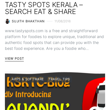
TASTY SPOTS KERALA –
SEARCH EAT & SHARE
SUJITH BHAKTHAN
11/08/2016
www.tastyspots.com is a free and straightforward
platform for foodies to explore unique, traditional and
authentic food spots that can provide you with the
best food experience. Are you a foodie who…
VIEW POST
APPS & SOFTWARE
TRAVEL TIPS