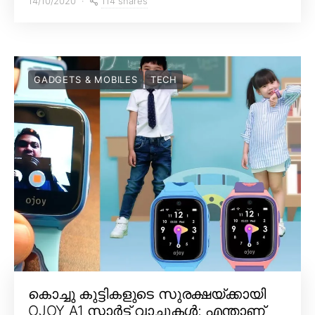
114 shares
14/10/2020
GADGETS & MOBILES
TECH
കൊച്ചു കുട്ടികളുടെ സുരക്ഷയ്ക്കായി
OJOY A1 സ്മാർട്ട് വാച്ചുകൾ; എന്താണ്