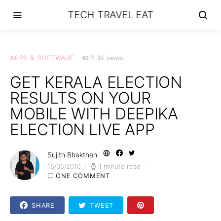
TECH TRAVEL EAT
APPS & SOFTWARE
2.3K views
GET KERALA ELECTION
RESULTS ON YOUR
MOBILE WITH DEEPIKA
ELECTION LIVE APP
Sujith Bhakthan
16/05/2016
1 minute read
ONE COMMENT
SHARE
TWEET