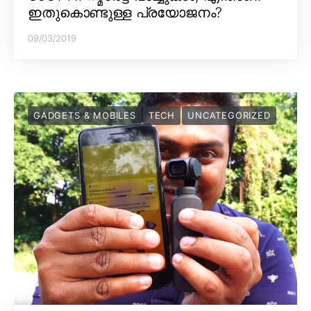
ഇതുകൊണ്ടുള്ള പ്രയോജനം?
09/03/2019
GADGETS & MOBILES
TECH
UNCATEGORIZED