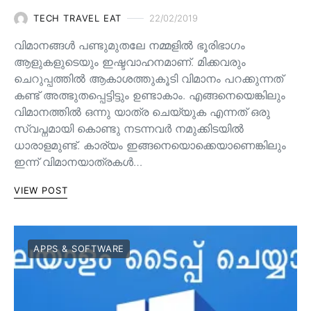
TECH TRAVEL EAT
22/02/2019
വിമാനങ്ങൾ പണ്ടുമുതലേ നമ്മളിൽ ഭൂരിഭാഗം
ആളുകളുടെയും ഇഷ്ടവാഹനമാണ്. മിക്കവരും
ചെറുപ്പത്തിൽ ആകാശത്തുകൂടി വിമാനം പറക്കുന്നത്
കണ്ട് അത്ഭുതപ്പെട്ടിട്ടും ഉണ്ടാകാം. എങ്ങനെയെങ്കിലും
വിമാനത്തിൽ ഒന്നു യാത്ര ചെയ്യുക എന്നത് ഒരു
സ്വപ്നമായി കൊണ്ടു നടന്നവർ നമുക്കിടയിൽ
ധാരാളമുണ്ട്. കാര്യം ഇങ്ങനെയൊക്കെയാണെങ്കിലും
ഇന്ന് വിമാനയാത്രകൾ…
VIEW POST
APPS & SOFTWARE