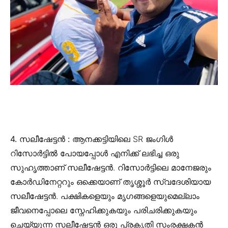
4. സലീഷേട്ടൻ :
ആനക്കട്ടിയിലെ SR ജംഗിൾ
റിസോർട്ടിൽ പോയപ്പോൾ എനിക്ക് ലഭിച്ച ഒരു
സുഹൃത്താണ് സലീഷേട്ടൻ. റിസോർട്ടിലെ മാനേജരും
കോർഡിനേറ്ററും ഒക്കെയാണ് തൃശ്ശൂർ സ്വദേശിയായ
സലീഷേട്ടൻ. പക്ഷികളെയും മൃഗങ്ങളെയുമെല്ലാം
ജീവനെപ്പോലെ സ്നേഹിക്കുകയും പരിചരിക്കുകയും
ചെയ്യുന്ന സലീഷേട്ടൻ ഒരു പ്രകൃതി സംരക്ഷകൻ