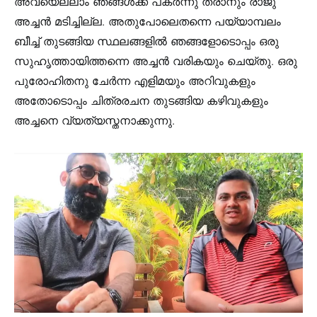
അവയെല്ലാം ഞങ്ങൾക്ക് പകർന്നു തരാനും രാജു
അച്ചൻ മടിച്ചില്ല. അതുപോലെതന്നെ പയ്യാമ്പലം
ബീച്ച് തുടങ്ങിയ സ്ഥലങ്ങളിൽ ഞങ്ങളോടൊപ്പം ഒരു
സുഹൃത്തായിത്തന്നെ അച്ചൻ വരികയും ചെയ്തു. ഒരു
പുരോഹിതനു ചേർന്ന എളിമയും അറിവുകളും
അതോടൊപ്പം ചിത്രരചന തുടങ്ങിയ കഴിവുകളും
അച്ചനെ വ്യത്യസ്തനാക്കുന്നു.