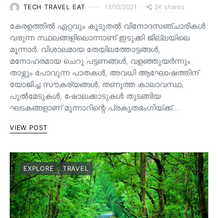
2K shares
TECH TRAVEL EAT
13/10/2021
കേരളത്തിൽ ഏറ്റവും കൂടുതൽ വിനോദസഞ്ചാരികൾ
വരുന്ന സ്ഥലങ്ങളിലൊന്നാണ് ഇടുക്കി ജില്ലയിലെ
മൂന്നാർ. വിശാലമായ തേയിലത്തോട്ടങ്ങള്‍,
മനോഹരമായ ചെറു പട്ടണങ്ങള്‍, വളഞ്ഞുയര്‍ന്നും
താഴ്ന്നും പോവുന്ന പാതകള്‍, അവധി ആഘോഷത്തിന്
യോജിച്ച സൗകര്യങ്ങള്‍, തണുത്ത കാലാവസ്ഥ,
പുൽമേടുകൾ, ഷോലക്കാടുകൾ തുടങ്ങിയ
ഘടകങ്ങളാണ് മൂന്നാറിന്റെ പ്രകൃതഭംഗിയ്ക്ക്…
VIEW POST
EXPLORE
TRAVEL