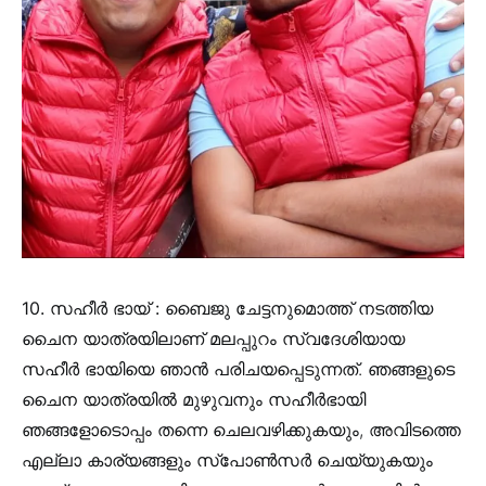
10. സഹീർ ഭായ് :
ബൈജു ചേട്ടനുമൊത്ത് നടത്തിയ
ചൈന യാത്രയിലാണ് മലപ്പുറം സ്വദേശിയായ
സഹീർ ഭായിയെ ഞാൻ പരിചയപ്പെടുന്നത്. ഞങ്ങളുടെ
ചൈന യാത്രയിൽ മുഴുവനും സഹീർഭായി
ഞങ്ങളോടൊപ്പം തന്നെ ചെലവഴിക്കുകയും, അവിടത്തെ
എല്ലാ കാര്യങ്ങളും സ്പോൺസർ ചെയ്യുകയും