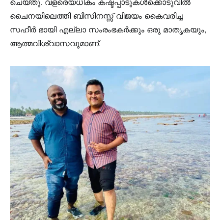
ചെയ്തു. വളരെയധികം കഷ്ടപ്പാടുകൾക്കൊടുവിൽ
ചൈനയിലെത്തി ബിസിനസ്സ് വിജയം കൈവരിച്ച
സഹീർ ഭായി എല്ലാ സംരംഭകർക്കും ഒരു മാതൃകയും,
ആത്മവിശ്വാസവുമാണ്.