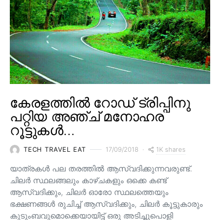
കേരളത്തിൽ റോഡ് ട്രിപ്പിനു
പറ്റിയ അഞ്ച് മനോഹര
റൂട്ടുകൾ…
1K shares
TECH TRAVEL EAT
17/09/2018
യാത്രകൾ പല തരത്തിൽ ആസ്വദിക്കുന്നവരുണ്ട്.
ചിലർ സ്ഥലങ്ങലും കാഴ്ചകളും ഒക്കെ കണ്ട്
ആസ്വദിക്കും, ചിലർ ഓരോ സ്ഥലത്തെയും
ഭക്ഷണങ്ങൾ രുചിച്ച് ആസ്വദിക്കും, ചിലർ കൂട്ടുകാരും
കുടുംബവുമൊക്കെയായിട്ട് ഒരു അടിച്ചുപൊളി