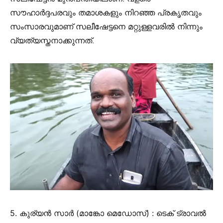
സൗഹാർദ്ദപരവും തമാശകളും നിറഞ്ഞ പ്രകൃതവും
സംസാരവുമാണ് സലീഷേട്ടനെ മറ്റുള്ളവരിൽ നിന്നും
വ്യത്യസ്തനാക്കുന്നത്.
5. കുര്യൻ സാർ (മാങ്കോ മെഡോസ്) :
ടെക് ട്രാവൽ