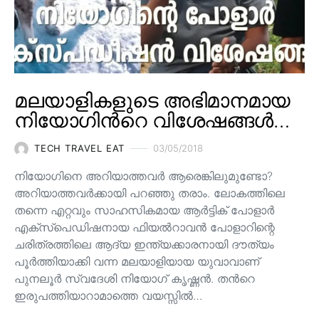
മലയാളികളുടെ അഭിമാനമായ
നിയോഗിന്‍റെ വിശേഷങ്ങള്‍…
TECH TRAVEL EAT
03/05/2018
നിയോഗിനെ അറിയാത്തവര്‍ ആരെങ്കിലുമുണ്ടോ?
അറിയാത്തവര്‍ക്കായി പറഞ്ഞു തരാം. ലോകത്തിലെ
തന്നെ എറ്റവും സാഹസികമായ ആർട്ടിക് പോളാർ
എക്സ്പെഡിഷനായ ഫിയൽറാവൻ പോളാറിന്റെ
ചരിത്രത്തിലെ ആദ്യ ഇന്ത്യക്കാരനായി ദൗത്യം
പൂർത്തിയാക്കി വന്ന മലയാളിയായ യുവാവാണ്
പുനലൂര്‍ സ്വദേശി നിയോഗ് കൃഷ്ണന്‍. തന്‍റെ
ഇരുപത്തിയാറാമാത്തെ വയസ്സില്‍…