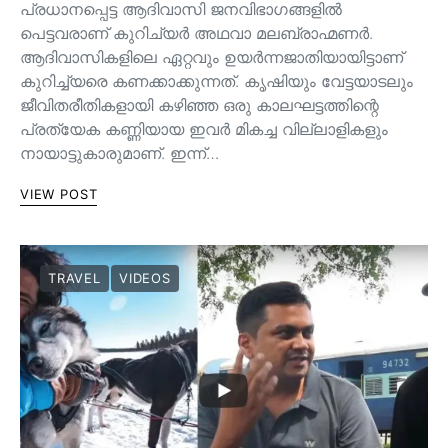
പ്രധാനപ്പെട്ട ആദിവാസി ജനവിഭാഗങ്ങളിൽ
പെട്ടവരാണ് കുറിച്യർ അഥവാ മലബ്രാഹ്മണർ.
ആദിവാസികളിലെ ഏറ്റവും ഉയർന്നജാതിയായിട്ടാണ്
കുറിച്ച്യരെ കണക്കാക്കുന്നത്. കൃഷിയും വേട്ടയാടലും
ജീവിതരീതികളായി കഴിഞ്ഞ ഒരു കാലഘട്ടത്തിന്റെ
പ്രത്യേക കണ്ണിയായ ഇവര്‍ മികച്ച വില്ലാളികളും
നായാട്ടുകാരുമാണ്. ഇന്ന്…
VIEW POST
TRAVEL
VIDEOS