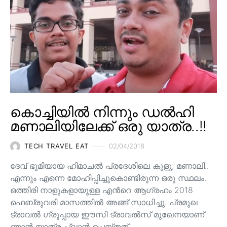
കൊച്ചിയിൽ നിന്നും ഡൽഹി
മണാലിയിലേക്ക് ഒരു യാത്ര..!!
TECH TRAVEL EAT
02/04/2018
ദേവ് ഭൂമിയായ ഹിമാചല്‍ പ്രദേശിലെ കുളു, മണാലി..
എന്നും എന്നെ മോഹിപ്പിച്ചുകൊണ്ടിരുന്ന ഒരു സ്ഥലം.
ഒത്തിരി നാളുകളായുള്ള എന്‍റെ ആഗ്രഹം 2018
ഫെബ്രുവരി മാസത്തില്‍ അങ്ങ് സാധിച്ചു. പ്രമുഖ
ട്രാവല്‍ ഗ്രൂപ്പായ ഈസി ട്രാവല്‍സ് മുഖേനയാണ്
ഞാന്‍ യാത്ര പ്ലാന്‍ ചെയ്തത്.…