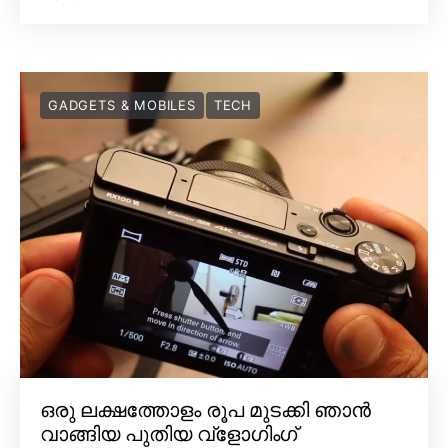
GADGETS & MOBILES
TECH
ഒരു ലക്ഷത്തോളം രൂപ മുടക്കി ഞാൻ
വാങ്ങിയ പുതിയ വ്‌ളോഗിംഗ്