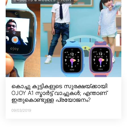
കൊച്ചു കുട്ടികളുടെ സുരക്ഷയ്ക്കായി
OJOY A1 സ്മാർട്ട് വാച്ചുകൾ; എന്താണ്
ഇതുകൊണ്ടുള്ള പ്രയോജനം?
09/03/2019