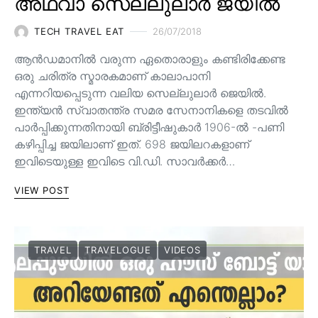
അഥവാ സെല്ലുലാർ ജയിൽ
TECH TRAVEL EAT
26/07/2018
ആൻഡമാനില്‍ വരുന്ന ഏതൊരാളും കണ്ടിരിക്കേണ്ട
ഒരു ചരിത്ര സ്മാരകമാണ് കാലാപാനി
എന്നറിയപ്പെടുന്ന വലിയ സെല്ലുലാര്‍ ജെയില്‍.
ഇന്ത്യൻ സ്വാതന്ത്ര സമര സേനാനികളെ തടവിൽ
പാർപ്പിക്കുന്നതിനായി ബ്രിട്ടീഷുകാർ 1906-ൽ -പണി
കഴിപ്പിച്ച ജയിലാണ് ഇത്. 698 ജയിലറകളാണ്
ഇവിടെയുള്ള ഇവിടെ വി.ഡി. സാവർക്കർ…
VIEW POST
TRAVEL
TRAVELOGUE
VIDEOS