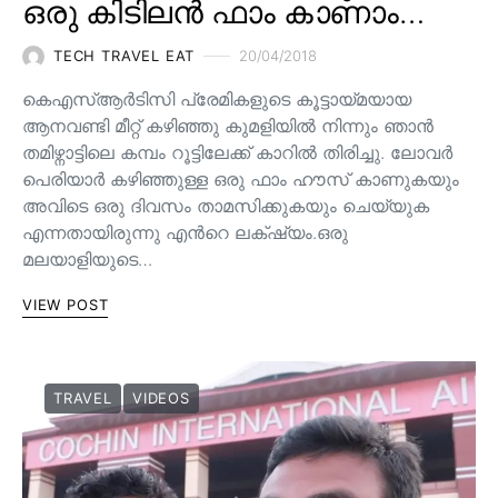
ഒരു കിടിലൻ ഫാം കാണാം…
TECH TRAVEL EAT
20/04/2018
കെഎസ്ആര്‍ടിസി പ്രേമികളുടെ കൂട്ടായ്മയായ
ആനവണ്ടി മീറ്റ്‌ കഴിഞ്ഞു കുമളിയില്‍ നിന്നും ഞാന്‍
തമിഴ്നാട്ടിലെ കമ്പം റൂട്ടിലേക്ക് കാറില്‍ തിരിച്ചു. ലോവര്‍
പെരിയാര്‍ കഴിഞ്ഞുള്ള ഒരു ഫാം ഹൗസ് കാണുകയും
അവിടെ ഒരു ദിവസം താമസിക്കുകയും ചെയ്യുക
എന്നതായിരുന്നു എന്‍റെ ലക്‌ഷ്യം.ഒരു
മലയാളിയുടെ…
VIEW POST
TRAVEL
VIDEOS