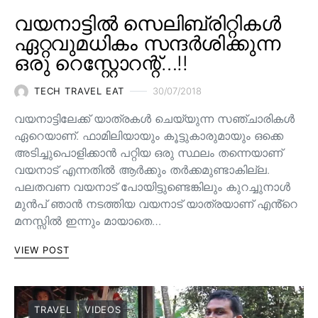
വയനാട്ടിൽ സെലിബ്രിറ്റികൾ
ഏറ്റവുമധികം സന്ദർശിക്കുന്ന
ഒരു റെസ്റ്റോറന്റ്…!!
TECH TRAVEL EAT
30/07/2018
വയനാട്ടിലേക്ക് യാത്രകൾ ചെയ്യുന്ന സഞ്ചാരികൾ
ഏറെയാണ്. ഫാമിലിയായും കൂട്ടുകാരുമായും ഒക്കെ
അടിച്ചുപൊളിക്കാൻ പറ്റിയ ഒരു സ്ഥലം തന്നെയാണ്
വയനാട് എന്നതിൽ ആർക്കും തർക്കമുണ്ടാകില്ല.
പലതവണ വയനാട് പോയിട്ടുണ്ടെങ്കിലും കുറച്ചുനാൾ
മുൻപ് ഞാൻ നടത്തിയ വയനാട് യാത്രയാണ് എൻ്റെ
മനസ്സിൽ ഇന്നും മായാതെ…
VIEW POST
TRAVEL
VIDEOS