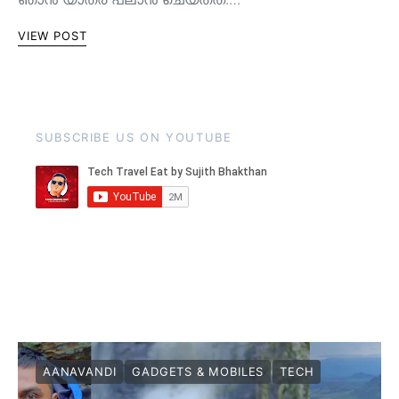
VIEW POST
SUBSCRIBE US ON YOUTUBE
AANAVANDI
GADGETS & MOBILES
TECH