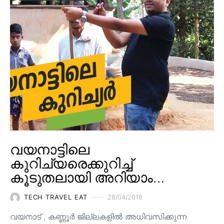
വയനാട്ടിലെ
കുറിച്യരെക്കുറിച്ച്
കൂടുതലായി അറിയാം…
TECH TRAVEL EAT
28/04/2018
വയനാട് , കണ്ണൂർ ജില്ലകളിൽ അധിവസിക്കുന്ന