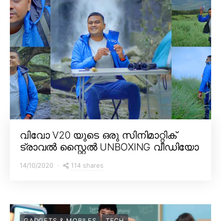
വിവോ V20 യുടെ ഒരു സിനിമാറ്റിക്
ട്രാവൽ സ്റ്റൈൽ UNBOXING വീഡിയോ
114 shares
14/10/2020
GADGETS & MOBILES
TECH