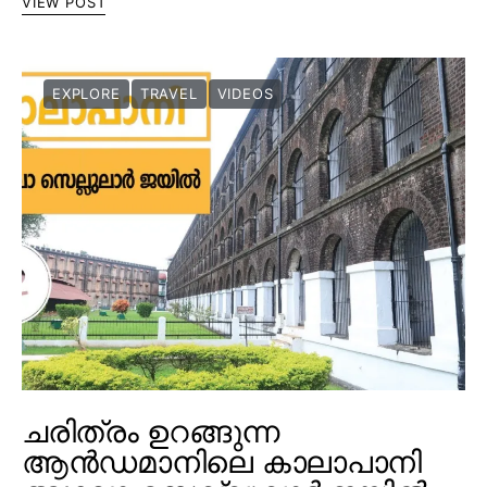
VIEW POST
EXPLORE
TRAVEL
VIDEOS
ചരിത്രം ഉറങ്ങുന്ന
ആൻഡമാനിലെ കാലാപാനി