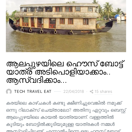
ആലപ്പുഴയിലെ ഹൌസ് ബോട്ട്
യാത്ര അടിപൊളിയാക്കാം..
ആസ്വദിക്കാം…
15 shares
TECH TRAVEL EAT
22/04/2018
കരയിലെ കാഴ്ചകള്‍ കണ്ടു ക്ഷീണിച്ചുവെങ്കില്‍ നമുക്ക്
ഒന്നു റിലാക്സ് ചെയ്താലോ? അതിനു ഏറ്റവും ബെസ്റ്റ്
ആലപ്പുഴയിലെ കായല്‍ യാത്രയാണ്. വള്ളത്തില്‍
കൂടിയും ബോട്ടില്‍ക്കൂടിയുമുള്ള യാത്രകള്‍ നമ്മള്‍
ആസ്വദിച്ചിട്ടുണ്ട്. എന്നാല്‍പ്പിന്നെ ഒരു ഹൗസ് ബോട്ട്