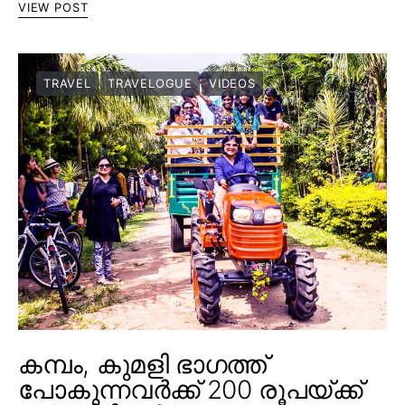
VIEW POST
TRAVEL
TRAVELOGUE
VIDEOS
കമ്പം, കുമളി ഭാഗത്ത്
പോകുന്നവർക്ക് 200 രൂപയ്ക്ക്