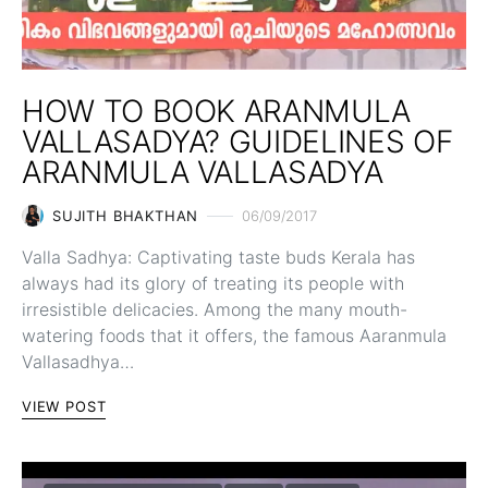
HOW TO BOOK ARANMULA
VALLASADYA? GUIDELINES OF
ARANMULA VALLASADYA
SUJITH BHAKTHAN
06/09/2017
Valla Sadhya: Captivating taste buds Kerala has
always had its glory of treating its people with
irresistible delicacies. Among the many mouth-
watering foods that it offers, the famous Aaranmula
Vallasadhya…
VIEW POST