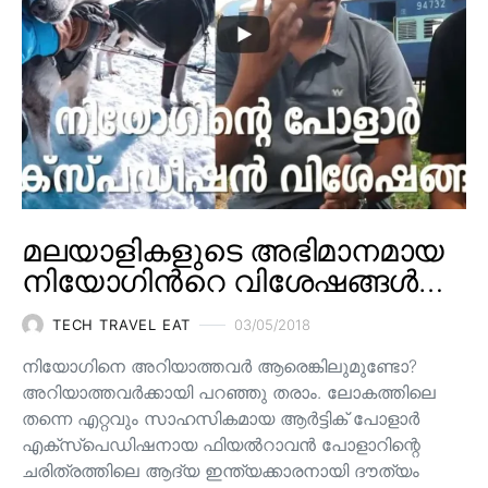
മലയാളികളുടെ അഭിമാനമായ
നിയോഗിന്‍റെ വിശേഷങ്ങള്‍…
TECH TRAVEL EAT
03/05/2018
നിയോഗിനെ അറിയാത്തവര്‍ ആരെങ്കിലുമുണ്ടോ?
അറിയാത്തവര്‍ക്കായി പറഞ്ഞു തരാം. ലോകത്തിലെ
തന്നെ എറ്റവും സാഹസികമായ ആർട്ടിക് പോളാർ
എക്സ്പെഡിഷനായ ഫിയൽറാവൻ പോളാറിന്റെ
ചരിത്രത്തിലെ ആദ്യ ഇന്ത്യക്കാരനായി ദൗത്യം