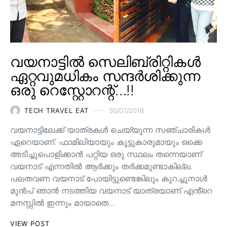
വയനാട്ടിൽ സെലിബ്രിറ്റികൾ
ഏറ്റവുമധികം സന്ദർശിക്കുന്ന
ഒരു റെസ്റ്റോറന്റ്…!!
TECH TRAVEL EAT
30/07/2018
വയനാട്ടിലേക്ക് യാത്രകൾ ചെയ്യുന്ന സഞ്ചാരികൾ
ഏറെയാണ്. ഫാമിലിയായും കൂട്ടുകാരുമായും ഒക്കെ
അടിച്ചുപൊളിക്കാൻ പറ്റിയ ഒരു സ്ഥലം തന്നെയാണ്
വയനാട് എന്നതിൽ ആർക്കും തർക്കമുണ്ടാകില്ല.
പലതവണ വയനാട് പോയിട്ടുണ്ടെങ്കിലും കുറച്ചുനാൾ
മുൻപ് ഞാൻ നടത്തിയ വയനാട് യാത്രയാണ് എൻ്റെ
മനസ്സിൽ ഇന്നും മായാതെ…
VIEW POST