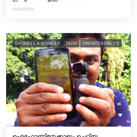
09/03/2019
GADGETS & MOBILES
TECH
UNCATEGORIZED
ഐഫോണിനേക്കാളും ചെറിയ,