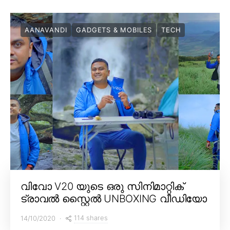
AANAVANDI
GADGETS & MOBILES
TECH
വിവോ V20 യുടെ ഒരു സിനിമാറ്റിക്
ട്രാവൽ സ്റ്റൈൽ UNBOXING വീഡിയോ
114 shares
14/10/2020