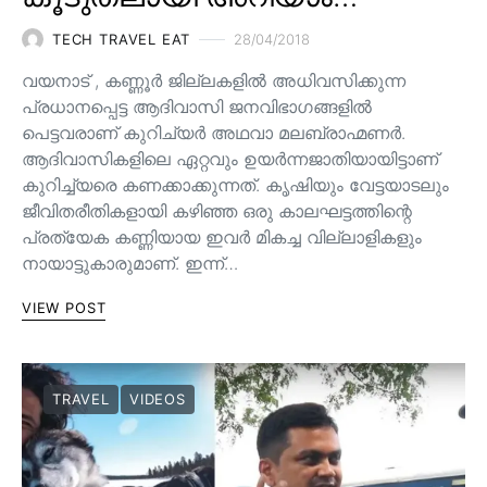
TECH TRAVEL EAT
28/04/2018
വയനാട് , കണ്ണൂർ ജില്ലകളിൽ അധിവസിക്കുന്ന
പ്രധാനപ്പെട്ട ആദിവാസി ജനവിഭാഗങ്ങളിൽ
പെട്ടവരാണ് കുറിച്യർ അഥവാ മലബ്രാഹ്മണർ.
ആദിവാസികളിലെ ഏറ്റവും ഉയർന്നജാതിയായിട്ടാണ്
കുറിച്ച്യരെ കണക്കാക്കുന്നത്. കൃഷിയും വേട്ടയാടലും
ജീവിതരീതികളായി കഴിഞ്ഞ ഒരു കാലഘട്ടത്തിന്റെ
പ്രത്യേക കണ്ണിയായ ഇവര്‍ മികച്ച വില്ലാളികളും
നായാട്ടുകാരുമാണ്. ഇന്ന്…
VIEW POST
TRAVEL
VIDEOS