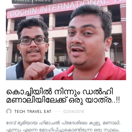
കൊച്ചിയിൽ നിന്നും ഡൽഹി
മണാലിയിലേക്ക് ഒരു യാത്ര..!!
TECH TRAVEL EAT
02/04/2018
ദേവ് ഭൂമിയായ ഹിമാചല്‍ പ്രദേശിലെ കുളു, മണാലി..
എന്നും എന്നെ മോഹിപ്പിച്ചുകൊണ്ടിരുന്ന ഒരു സ്ഥലം.