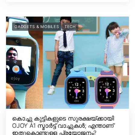
GADGETS & MOBILES
TECH
കൊച്ചു കുട്ടികളുടെ സുരക്ഷയ്ക്കായി
OJOY A1 സ്മാർട്ട് വാച്ചുകൾ; എന്താണ്
ഇതുകൊണ്ടുള്ള പ്രയോജനം?