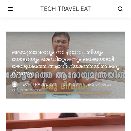
TECH TRAVEL EAT
ആയുർവേദവും നാച്ചുറോപ്പതിയും
യോഗയും മെഡിറ്റേഷനും ഒക്കെയായി
കോട്ടയത്തെ ആരോഗ്യമന്ത്രയിൽ ഒരു
ദിവസം..
TECH TRAVEL EAT
20/11/2017
2.0K views
1 minute read