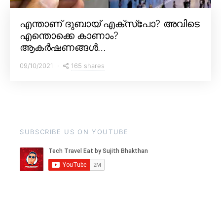
എന്താണ് ദുബായ് എക്സ്പോ? അവിടെ
എന്തൊക്കെ കാണാം?
ആകർഷണങ്ങൾ…
165 shares
09/10/2021
SUBSCRIBE US ON YOUTUBE