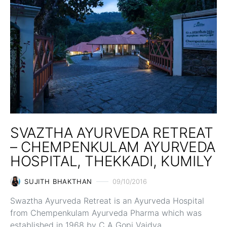
SVAZTHA AYURVEDA RETREAT
– CHEMPENKULAM AYURVEDA
HOSPITAL, THEKKADI, KUMILY
SUJITH BHAKTHAN
09/10/2016
Swaztha Ayurveda Retreat is an Ayurveda Hospital
from Chempenkulam Ayurveda Pharma which was
established in 1968 by C A Gopi Vaidya.