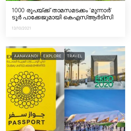
1000 രൂപയ്ക്ക് താമസമടക്കം ‘മൂന്നാർ’
ടൂർ പാക്കേജുമായി കെഎസ്ആർടിസി
13/10/2021
AANAVANDI
EXPLORE
TRAVEL