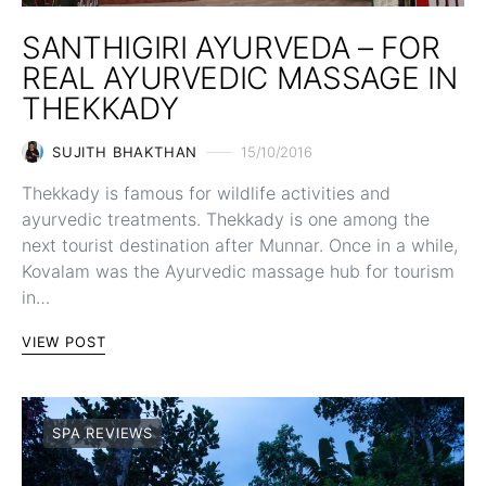
SANTHIGIRI AYURVEDA – FOR
REAL AYURVEDIC MASSAGE IN
THEKKADY
SUJITH BHAKTHAN
15/10/2016
Thekkady is famous for wildlife activities and
ayurvedic treatments. Thekkady is one among the
next tourist destination after Munnar. Once in a while,
Kovalam was the Ayurvedic massage hub for tourism
in…
VIEW POST
SPA REVIEWS