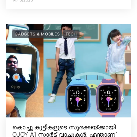
GADGETS & MOBILES
TECH
കൊച്ചു കുട്ടികളുടെ സുരക്ഷയ്ക്കായി
OJOY A1 സ്മാർട്ട് വാച്ചുകൾ; എന്താണ്