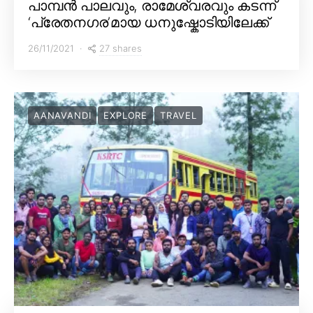
പാമ്പൻ പാലവും, രാമേശ്വരവും കടന്ന്
‘പ്രേതനഗര’മായ ധനുഷ്കോടിയിലേക്ക്
27 shares
26/11/2021
AANAVANDI
EXPLORE
TRAVEL