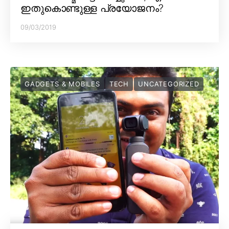
ഇതുകൊണ്ടുള്ള പ്രയോജനം?
09/03/2019
GADGETS & MOBILES
TECH
UNCATEGORIZED