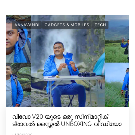
AANAVANDI
GADGETS & MOBILES
TECH
വിവോ V20 യുടെ ഒരു സിനിമാറ്റിക്
ട്രാവൽ സ്റ്റൈൽ UNBOXING വീഡിയോ
14/10/2020