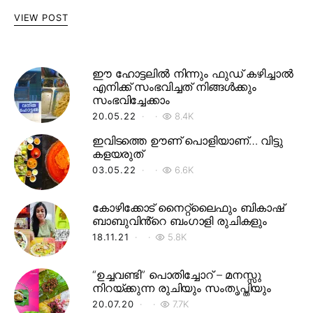
VIEW POST
ഈ ഹോട്ടലിൽ നിന്നും ഫുഡ് കഴിച്ചാൽ
എനിക്ക് സംഭവിച്ചത് നിങ്ങൾക്കും
സംഭവിച്ചേക്കാം
20.05.22
8.4K
ഇവിടത്തെ ഊണ് പൊളിയാണ്… വിട്ടു
കളയരുത്
03.05.22
6.6K
കോഴിക്കോട് നൈറ്റ്‌ലൈഫും ബികാഷ്
ബാബുവിൻ്റെ ബംഗാളി രുചികളും
18.11.21
5.8K
“ഉച്ചവണ്ടി” പൊതിച്ചോറ് – മനസ്സു
നിറയ്ക്കുന്ന രുചിയും സംതൃപ്തിയും
20.07.20
7.7K