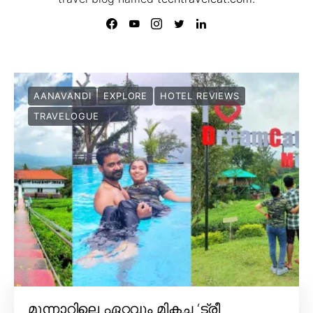
AANAVANDI
EXPLORE
HOTEL REVIEWS
TRAVELOGUE
മൂന്നാറിലെ ഏറ്റവും മികച്ച ‘ട്രീ