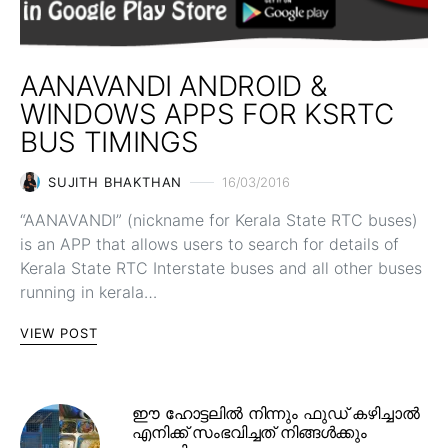
AANAVANDI ANDROID &
WINDOWS APPS FOR KSRTC
BUS TIMINGS
SUJITH BHAKTHAN
16/03/2016
“AANAVANDI” (nickname for Kerala State RTC buses)
is an APP that allows users to search for details of
Kerala State RTC Interstate buses and all other buses
running in kerala…
VIEW POST
ഈ ഹോട്ടലിൽ നിന്നും ഫുഡ് കഴിച്ചാൽ
എനിക്ക് സംഭവിച്ചത് നിങ്ങൾക്കും