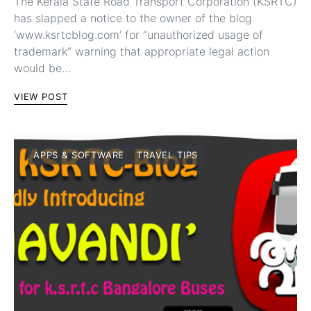
The Kerala State Road Transport Corporation (KSRTC)
has slapped a notice to the owner of the blog
‘www.ksrtcblog.com’ for “unauthorized usage of
trademark” warning that appropriate legal action
would be…
VIEW POST
APPS & SOFTWARE
TRAVEL TIPS