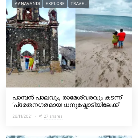
AANAVANDI
EXPLORE
TRAVEL
പാമ്പൻ പാലവും, രാമേശ്വരവും കടന്ന്
‘പ്രേതനഗര’മായ ധനുഷ്കോടിയിലേക്ക്
27 shares
26/11/2021