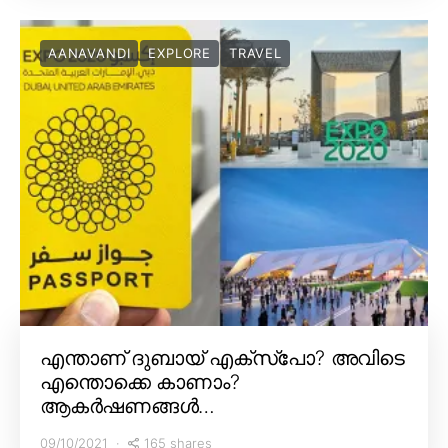
AANAVANDI
EXPLORE
TRAVEL
എന്താണ് ദുബായ് എക്സ്പോ? അവിടെ
എന്തൊക്കെ കാണാം?
ആകർഷണങ്ങൾ…
165 shares
09/10/2021