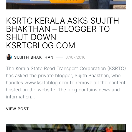
KSRTC KERALA ASKS SUJITH
BHAKTHAN – BLOGGER TO
SHUT DOWN
KSRTCBLOG.COM
SUJITH BHAKTHAN
07/07/2016
The Kerala State Road Transport Corporation (KSRTC)
has asked the private blogger, Sujith Bhakthan, who
handles www.ksrtcblog.com to remove all the content
hosted on the website. The blog contains news and
information…
VIEW POST