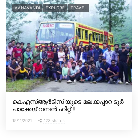
AANAVANDI
EXPLORE
TRAVEL
കെഎസ്ആർടിസിയുടെ മലക്കപ്പാറ ടൂർ
പാക്കേജ് വമ്പൻ ഹിറ്റ് !!
423 shares
15/11/2021