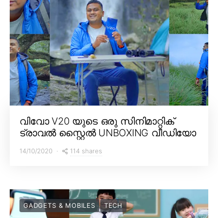
വിവോ V20 യുടെ ഒരു സിനിമാറ്റിക്
ട്രാവൽ സ്റ്റൈൽ UNBOXING വീഡിയോ
114 shares
14/10/2020
GADGETS & MOBILES
TECH