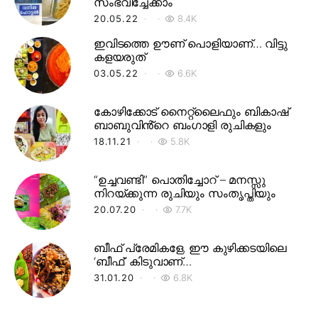
സംഭവിച്ചേക്കാം
20.05.22
8.4K
ഇവിടത്തെ ഊണ് പൊളിയാണ്… വിട്ടു
കളയരുത്
03.05.22
6.6K
കോഴിക്കോട് നൈറ്റ്‌ലൈഫും ബികാഷ്
ബാബുവിൻ്റെ ബംഗാളി രുചികളും
18.11.21
5.8K
“ഉച്ചവണ്ടി” പൊതിച്ചോറ് – മനസ്സു
നിറയ്ക്കുന്ന രുചിയും സംതൃപ്തിയും
20.07.20
7.7K
ബീഫ് പ്രേമികളേ, ഈ കുഴിക്കടയിലെ
‘ബീഫ്’ കിടുവാണ്…
31.01.20
6.8K