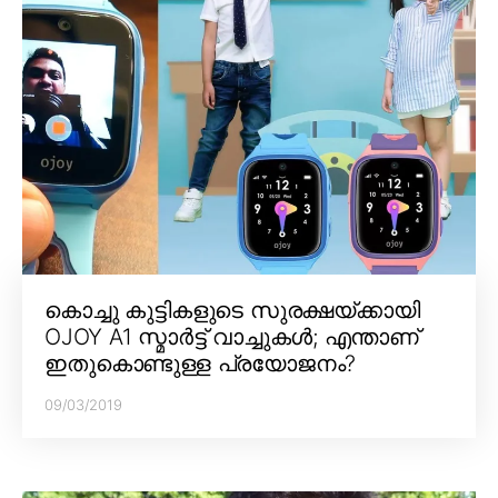
കൊച്ചു കുട്ടികളുടെ സുരക്ഷയ്ക്കായി
OJOY A1 സ്മാർട്ട് വാച്ചുകൾ; എന്താണ്
ഇതുകൊണ്ടുള്ള പ്രയോജനം?
09/03/2019