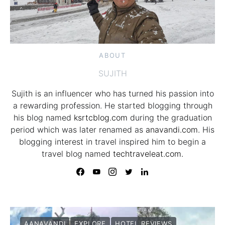
ABOUT
SUJITH
Sujith is an influencer who has turned his passion into
a rewarding profession. He started blogging through
his blog named
ksrtcblog.com
during the graduation
period which was later renamed as
anavandi.com
. His
blogging interest in travel inspired him to begin a
travel blog named
techtraveleat.com.
AANAVANDI
EXPLORE
HOTEL REVIEWS