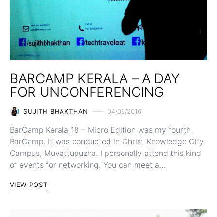
BARCAMP KERALA – A DAY
FOR UNCONFERENCING
SUJITH BHAKTHAN
04/09/2016
BarCamp Kerala 18 – Micro Edition was my fourth
BarCamp. It was conducted in Christ Knowledge City
Campus, Muvattupuzha. I personally attend this kind
of events for networking. You can meet a…
VIEW POST